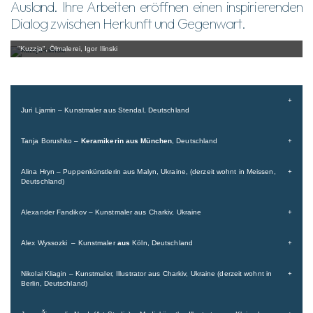
Ausland. Ihre Arbeiten eröffnen einen inspirierenden
Dialog zwischen Herkunft und Gegenwart.
"Kuzzja", Ölmalerei, Igor Ilinski
Juri Ljamin – Kunstmaler aus Stendal, Deutschland
Tanja Borushko –
Keramikerin
aus München
, Deutschland
Alina Hryn – Puppenkünstlerin aus Malyn, Ukraine, (derzeit wohnt in Meissen,
Deutschland)
Alexander Fandikov – Kunstmaler aus Charkiv, Ukraine
Alex Wyssozki – Kunstmaler
aus
Köln, Deutschland
Nikolai Kliagin – Kunstmaler, Illustrator aus Charkiv, Ukraine (derzeit wohnt in
Berlin, Deutschland)