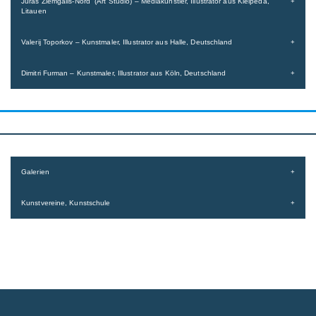
Juras Žiemgalis-Nord (Art Studio) – Mediakünstler, Illustrator aus Kleipeda,
Litauen
Valerij Toporkov – Kunstmaler, Illustrator aus Halle, Deutschland
Dimitri Furman – Kunstmaler, Illustrator aus Köln, Deutschland
Galerien
Kunstvereine, Kunstschule