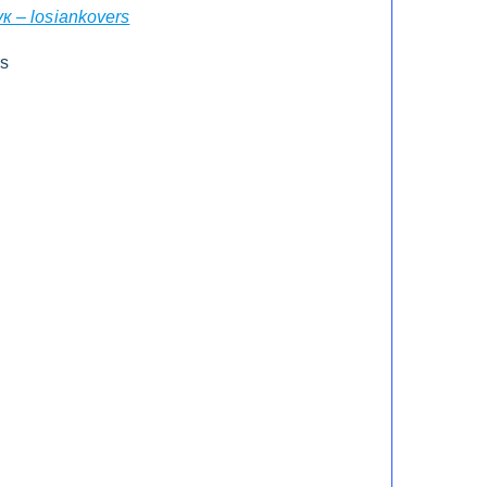
к – losiankovers
rs