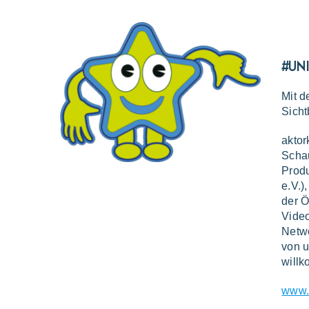
#UNI
Mit d
Sicht
aktor
Schau
Produ
e.V.)
der Ö
Video
Netwo
von u
will
www.a