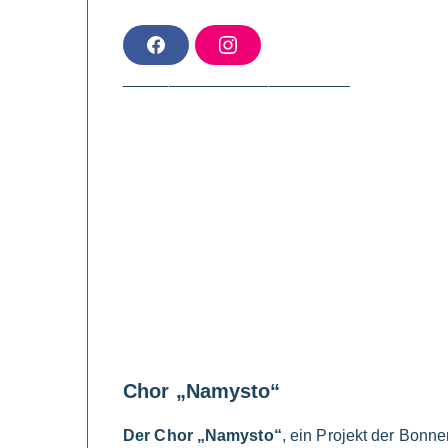
F
I
A
N
C
S
_________________________
E
T
B
A
O
G
O
R
K
A
M
Chor „Namysto“
Der Chor „Namysto“
, ein Projekt der Bonn