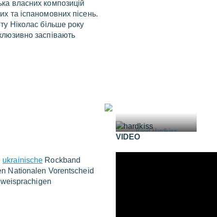
ька власних композицій
них та іспаномовних пісень.
рту Ніколас більше року
склюзивно заспівають
Band Hardkiss
VIDEO
e
ukrainische
Rockband
en Nationalen Vorentscheid
 zweisprachigen