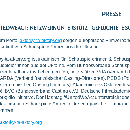
PRESSE
TEDWEACT: NETZWERK UNTERSTÜTZT GEFLÜCHTETE SC
em Portal
aktorky-ta-aktory.org
sorgen europäische Filmverbänd
barkeit von Schauspieler*innen aus der Ukraine.
ky-ta-aktory.org ist ukrainisch für „Schauspielerinnen & Schaus
spieler*innen aus der Ukraine. Vom Bundesverband Schauspi
zentenallianz ins Leben gerufen, unterstützen VdA (Verband d
, ARDA (Verband französischer Casting-Direktoren), PCDG (Po
sterreichischen Casting Directors), Akademie des Österreich
), BVC (Bundesverband Casting e.V.), Deutsche Filmakademie 
rk) die Initiative. Der Hashtag #UnitedWeAct unterstreicht das Z
krainischen Schauspieler*innen in die europäische Filmbranch
kommen.
ktorky-ta-aktory.org