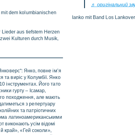
♬ оригінальний зву
d mit dem kolumbianischen
Ianko mit Band Los Lankove
r Lieder aus tiefstem Herzen
 zwei Kulturen durch Musik,
Янковерс“: Янко, повне ім’я
 та виріс у Колумбії. Янко
10 інструментах. Його тато
ники гурту – Ісамар,
кого походження, але мають
датиметься з репертуару
холійних та патріотичних
ькома латиноамериканськими
рт виконають усім відомі
ний край», «Гей соколи»,