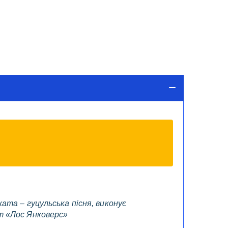
хата – гуцульська пісня, виконує
т «Лос Янковерс»