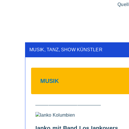
Quel
MUSIK, TANZ, SHOW KÜNSTLER
MUSIK
_________________________
Ianko mit Band Los Iankovers