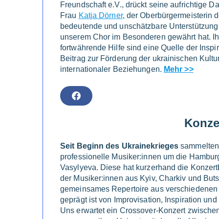
Freundschaft e.V., drückt seine aufrichtige 
Frau
Katja Dörner
, der Oberbürgermeisterin d
bedeutende und unschätzbare Unterstützung a
unserem Chor im Besonderen gewährt hat. I
fortwährende Hilfe sind eine Quelle der Inspir
Beitrag zur Förderung der ukrainischen Kultu
internationaler Beziehungen.
Mehr >>
F
A
C
E
Konze
B
O
O
K
Seit Beginn des Ukrainekrieges
sammelten
professionelle Musiker:innen um die Hambur
Vasylyeva. Diese hat kurzerhand die Konzert
der Musiker:innen aus Kyiv, Charkiv und Buts
gemeinsames Repertoire aus verschiedenen 
geprägt ist von Improvisation, Inspiration und
Uns erwartet ein Crossover-Konzert zwischen