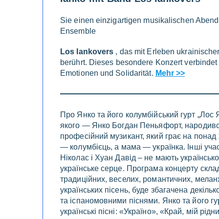
Sie einen einzigartigen musikalischen Aben
Ensemble
Los Iankovers
, das mit Erleben ukrainische
berührt. Dieses besondere Konzert verbindet
Emotionen und Solidarität.
Mehr >>
Про Янко та його колумбійський гурт „Лос 
якого — Янко Богдан Пеньяфорт, народився
професійний музикант, який грає на понад 
— колумбієць, а мама — українка. Інші учас
Ніколас і Хуан Давід – не мають українсь
українське серце. Програма концерту скла
традиційних, веселих, романтичних, мелан
українських пісень, буде збагачена декіл
та іспаномовними піснями. Янко та його гу
українські пісні: «Україно», «Край, мій рід