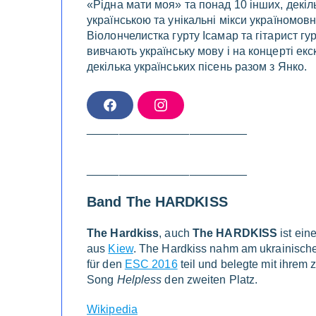
«Рідна мати моя» та понад 10 інших, декіл
українською та унікальні мікси україномов
Віолончелистка гурту Ісамар та гітарист гу
вивчають українську мову і на концерті ек
декілька українських пісень разом з Янко.
F
I
A
N
C
S
_________________________
E
T
B
A
O
G
O
R
K
A
_________________________
M
Band The HARDKISS
The Hardkiss
, auch
The HARDKISS
ist ein
aus
Kiew
. The Hardkiss nahm am ukrainisch
für den
ESC 2016
teil und belegte mit ihrem
Song
Helpless
den zweiten Platz.
Wikipedia