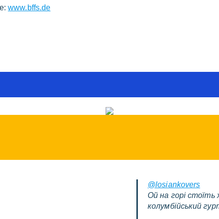
le:
www.bffs.de
@losiankovers
Ой на горі стоїть 
колумбійський гур